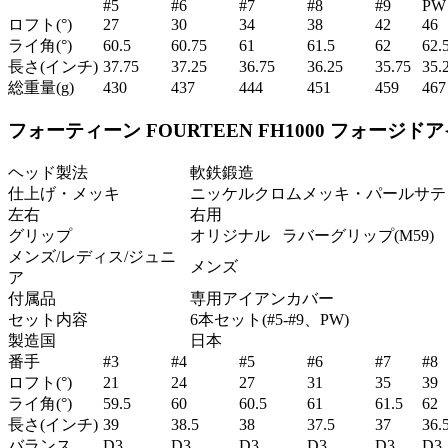
#5
#6
#7
#8
#9
PW
ロフト(°)
27
30
34
38
42
46
ライ角(°)
60.5
60.75
61
61.5
62
62.
長さ(インチ)
37.75
37.25
36.75
36.25
35.75
35.
総重量(g)
430
437
444
451
459
467
フォーティーン FOURTEEN FH1000 フォージド
ヘッド製法
軟鉄鍛造
仕上げ・メッキ
ニッケルクロムメッキ・パールサテ
左右
右用
グリップ
オリジナル ラバーグリップ(M59)
メンズ/レディス/ジュニ
メンズ
ア
付属品
専用アイアンカバー
セット内容
6本セット(#5-#9、PW)
製造国
日本
番手
#3
#4
#5
#6
#7
#8
ロフト(°)
21
24
27
31
35
39
ライ角(°)
59.5
60
60.5
61
61.5
62
長さ(インチ)
39
38.5
38
37.5
37
36.
バランス
D3
D3
D3
D3
D3
D3