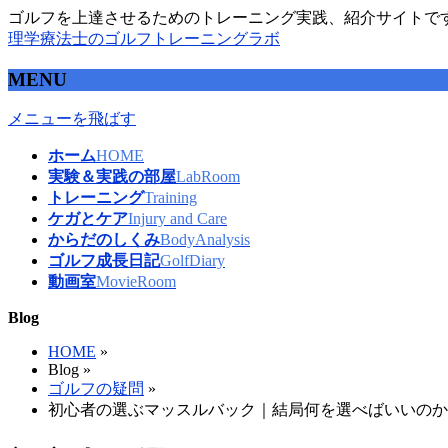
ゴルフを上達させるためのトレーニング実践、紹介サイトで
理学療法士のゴルフトレーニングラボ
MENU
メニューを飛ばす
ホーム
HOME
実験＆実践の部屋
LabRoom
トレーニング
Training
ケガとケア
Injury and Care
からだのしくみ
BodyAnalysis
ゴルフ成長日記
GolfDiary
動画室
MovieRoom
Blog
HOME
»
Blog »
ゴルフの疑問
»
初心者の選ぶマッスルバック｜結局何を選べばいいのか