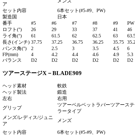
メンズ
ア
セット内容
6本セット(#5-#9、PW)
製造国
日本
番手
#5
#6
#7
#8
#9
PW
ロフト(°)
26
29
33
37
41
46
ライ角(°)
61
61.5
62
62.5
63
63.
長さ(インチ)
37.75
37.25
36.75
36.25
35.75
35.
バンス角(°)
2
2.5
3
3.5
4.5
6
FP(mm)
4
4.2
4.4
4.6
4.9
5.3
バランス
D2
D2
D2
D2
D2
D2
ツアーステージX－BLADE909
ヘッド素材
軟鉄
ヘッド製法
鍛造
左右
右用
ツアーベルベットラバーツアーステ
グリップ
ラータイプ
メンズ/レディス/ジュニ
メンズ
ア
セット内容
6本セット(#5-#9、PW)