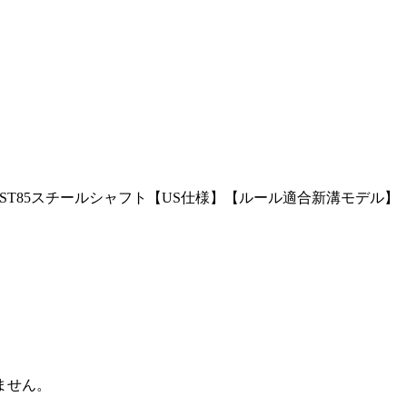
ERFAST85スチールシャフト【US仕様】【ルール適合新溝モデル】
ません。