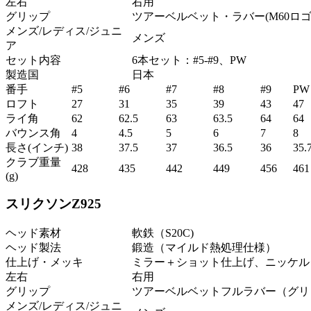
左右
右用
グリップ
ツアーベルベット・ラバー(M60ロ
メンズ/レディス/ジュニ
メンズ
ア
セット内容
6本セット：#5-#9、PW
製造国
日本
番手
#5
#6
#7
#8
#9
PW
ロフト
27
31
35
39
43
47
ライ角
62
62.5
63
63.5
64
64
バウンス角
4
4.5
5
6
7
8
長さ(インチ)
38
37.5
37
36.5
36
35.
クラブ重量
428
435
442
449
456
461
(g)
スリクソンZ925
ヘッド素材
軟鉄（S20C)
ヘッド製法
鍛造（マイルド熱処理仕様）
仕上げ・メッキ
ミラー＋ショット仕上げ、ニッケル
左右
右用
グリップ
ツアーベルベットフルラバー（グリ
メンズ/レディス/ジュニ