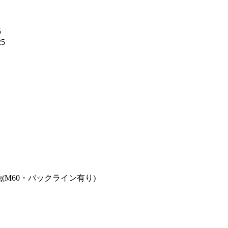
5
25
g(M60・バックライン有り)