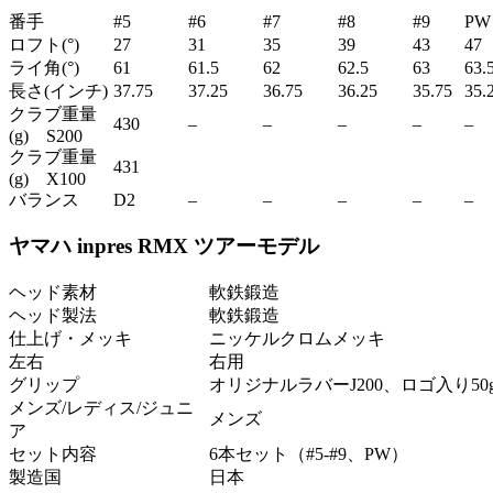
番手
#5
#6
#7
#8
#9
PW
ロフト(°)
27
31
35
39
43
47
ライ角(°)
61
61.5
62
62.5
63
63.
長さ(インチ)
37.75
37.25
36.75
36.25
35.75
35.
クラブ重量
430
–
–
–
–
–
(g) S200
クラブ重量
431
(g) X100
バランス
D2
–
–
–
–
–
ヤマハ inpres RMX ツアーモデル
ヘッド素材
軟鉄鍛造
ヘッド製法
軟鉄鍛造
仕上げ・メッキ
ニッケルクロムメッキ
左右
右用
グリップ
オリジナルラバーJ200、ロゴ入り50
メンズ/レディス/ジュニ
メンズ
ア
セット内容
6本セット（#5-#9、PW）
製造国
日本