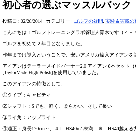
初心者の選ぶマッスルバック
投稿日 : 02/28/2014 | カテゴリー :
ゴルフの疑問
,
実験＆実践の
こんにちは！ゴルフトレーニングラボ管理人青木です（＾－
ゴルフを初めて２年目となりました。
昨年までは導入ということで、安いアメリカ輸入アイアンを
アイアンはテーラーメイドバーナー2.0 アイアン 8本セット（#4
[TaylorMade High Polish]を使用していました。
このアイアンの特徴として、
①タイプ：キャビティ
②シャフト：Sでも、軽く、柔らかい、そして長い
③ライ角：アップライト
④適正：身長170cm～、４I HS40m/s未満 ※ HS4