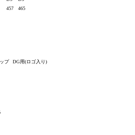
457
465
プ DG用(ロゴ入り)
5