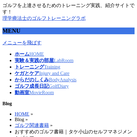
ゴルフを上達させるためのトレーニング実践、紹介サイトで
す！
理学療法士のゴルフトレーニングラボ
MENU
メニューを飛ばす
ホーム
HOME
実験＆実践の部屋
LabRoom
トレーニング
Training
ケガとケア
Injury and Care
からだのしくみ
BodyAnalysis
ゴルフ成長日記
GolfDiary
動画室
MovieRoom
Blog
HOME
»
Blog »
ゴルフ関連書籍
»
おすすめのゴルフ書籍｜タケ小山のセルフマネジメン