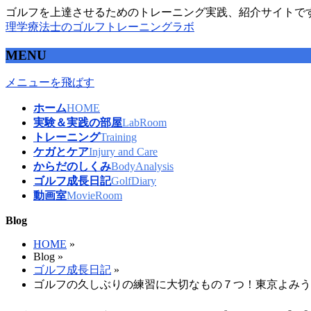
ゴルフを上達させるためのトレーニング実践、紹介サイトで
理学療法士のゴルフトレーニングラボ
MENU
メニューを飛ばす
ホーム
HOME
実験＆実践の部屋
LabRoom
トレーニング
Training
ケガとケア
Injury and Care
からだのしくみ
BodyAnalysis
ゴルフ成長日記
GolfDiary
動画室
MovieRoom
Blog
HOME
»
Blog »
ゴルフ成長日記
»
ゴルフの久しぶりの練習に大切なもの７つ！東京よみう