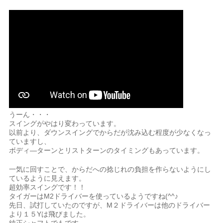
うーん・・・
スイングがやはり変わっています。
以前より、ダウンスイングでからだが沈み込む程度が少なくなっ
ていますし、
ボディ―ターンとリストターンのタイミングもあっています。
一気に回すことで、からだへの捻じれの負担を作らないようにし
ているように見えます。
超効率スイングです！！
タイガーはM2ドライバーを使っているようですね(^^♪
先日、試打していたのですが、M２ドライバーは他のドライバー
より１５Yは飛びました。