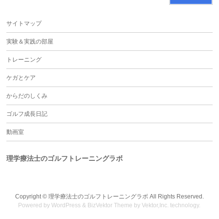
サイトマップ
実験＆実践の部屋
トレーニング
ケガとケア
からだのしくみ
ゴルフ成長日記
動画室
理学療法士のゴルフトレーニングラボ
Copyright ©
理学療法士のゴルフトレーニングラボ
All Rights Reserved.
Powered by
WordPress
&
BizVektor Theme
by
Vektor,Inc.
technology.