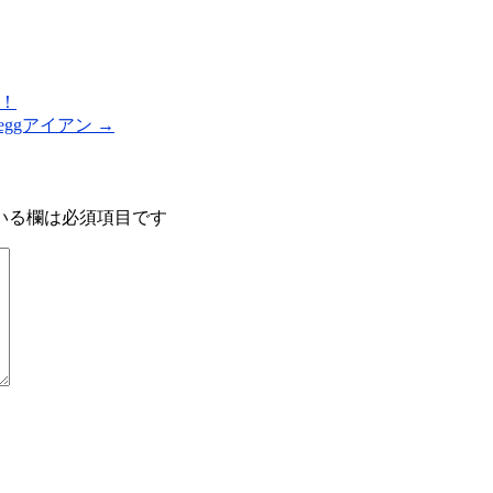
ン！
 eggアイアン
→
いる欄は必須項目です