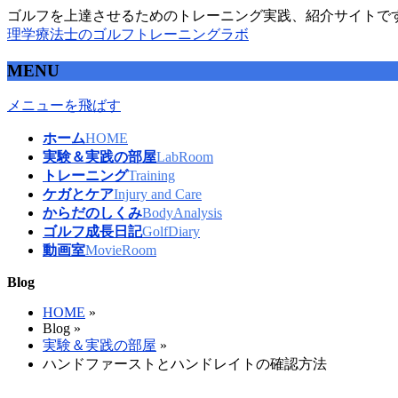
ゴルフを上達させるためのトレーニング実践、紹介サイトで
理学療法士のゴルフトレーニングラボ
MENU
メニューを飛ばす
ホーム
HOME
実験＆実践の部屋
LabRoom
トレーニング
Training
ケガとケア
Injury and Care
からだのしくみ
BodyAnalysis
ゴルフ成長日記
GolfDiary
動画室
MovieRoom
Blog
HOME
»
Blog »
実験＆実践の部屋
»
ハンドファーストとハンドレイトの確認方法