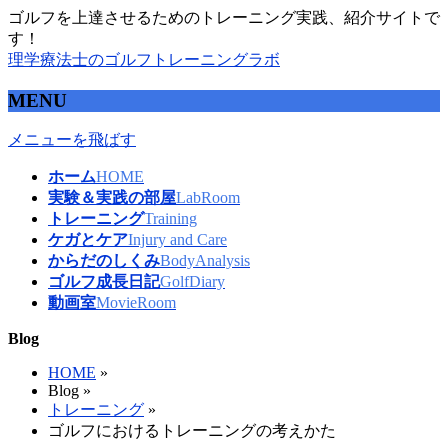
ゴルフを上達させるためのトレーニング実践、紹介サイトで
す！
理学療法士のゴルフトレーニングラボ
MENU
メニューを飛ばす
ホーム
HOME
実験＆実践の部屋
LabRoom
トレーニング
Training
ケガとケア
Injury and Care
からだのしくみ
BodyAnalysis
ゴルフ成長日記
GolfDiary
動画室
MovieRoom
Blog
HOME
»
Blog »
トレーニング
»
ゴルフにおけるトレーニングの考えかた