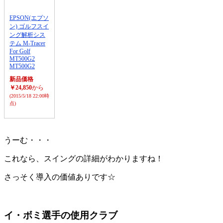
EPSON(エプソ
ン) ゴルフスイ
ング解析シス
テム M-Tracer
For Golf
MT500G2
MT500G2
新品価格
￥24,850
から
(2015/5/18 22:00時
点)
うーむ・・・
これなら、スイングの詳細がわかりますね！
さっそく導入の価値ありです☆
イ・ボミ選手の使用クラブ