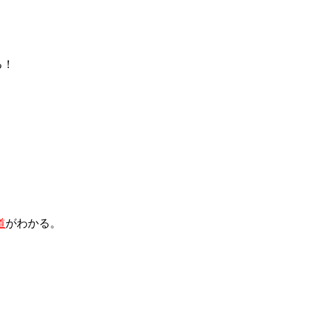
る！
道
がわかる。