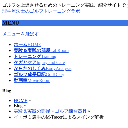
ゴルフを上達させるためのトレーニング実践、紹介サイトで
理学療法士のゴルフトレーニングラボ
MENU
メニューを飛ばす
ホーム
HOME
実験＆実践の部屋
LabRoom
トレーニング
Training
ケガとケア
Injury and Care
からだのしくみ
BodyAnalysis
ゴルフ成長日記
GolfDiary
動画室
MovieRoom
Blog
HOME
»
Blog »
実験＆実践の部屋
»
ゴルフ練習器具
»
イ・ボミ選手のM-Tracerによるスイング解析