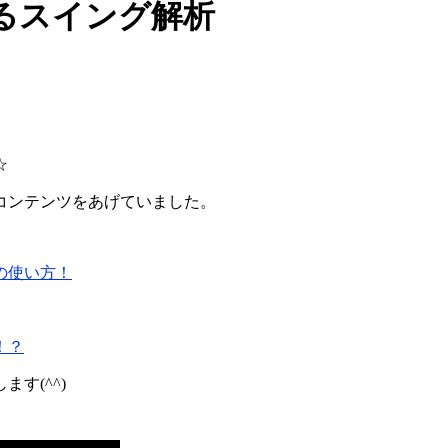
よるスイング解析
☆
コンテンツをあげていました。
の使い方！
！？
す(^^)