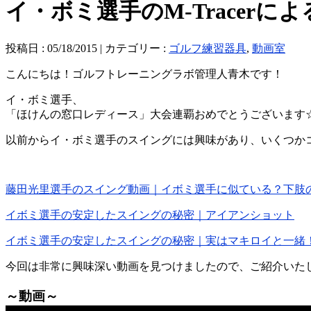
イ・ボミ選手のM-Tracerに
投稿日 : 05/18/2015 | カテゴリー :
ゴルフ練習器具
,
動画室
こんにちは！ゴルフトレーニングラボ管理人青木です！
イ・ボミ選手、
「ほけんの窓口レディース」大会連覇おめでとうございます
以前からイ・ボミ選手のスイングには興味があり、いくつか
藤田光里選手のスイング動画｜イボミ選手に似ている？下肢
イボミ選手の安定したスイングの秘密｜アイアンショット
イボミ選手の安定したスイングの秘密｜実はマキロイと一緒
今回は非常に興味深い動画を見つけましたので、ご紹介いたしま
～動画～