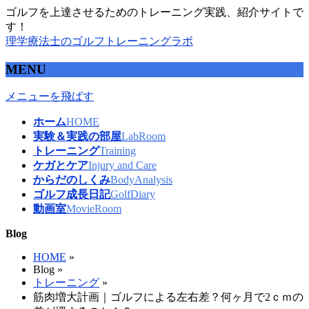
ゴルフを上達させるためのトレーニング実践、紹介サイトで
す！
理学療法士のゴルフトレーニングラボ
MENU
メニューを飛ばす
ホーム
HOME
実験＆実践の部屋
LabRoom
トレーニング
Training
ケガとケア
Injury and Care
からだのしくみ
BodyAnalysis
ゴルフ成長日記
GolfDiary
動画室
MovieRoom
Blog
HOME
»
Blog »
トレーニング
»
筋肉増大計画｜ゴルフによる左右差？何ヶ月で2ｃｍの