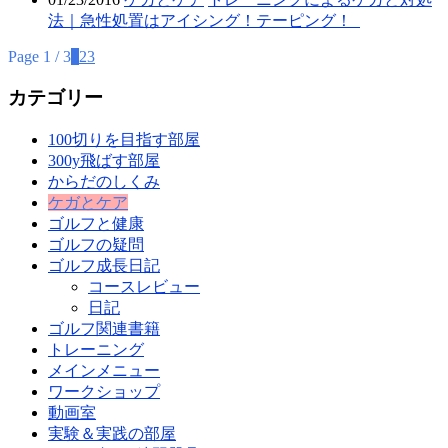
法｜急性処置はアイシング！テーピング！
Page 1 / 3
1
2
3
カテゴリー
100切りを目指す部屋
300y飛ばす部屋
からだのしくみ
ケガとケア
ゴルフと健康
ゴルフの疑問
ゴルフ成長日記
コースレビュー
日記
ゴルフ関連書籍
トレーニング
メインメニュー
ワークショップ
動画室
実験＆実践の部屋