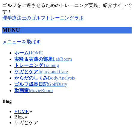
ゴルフを上達させるためのトレーニング実践、紹介サイトで
す！
理学療法士のゴルフトレーニングラボ
MENU
メニューを飛ばす
ホーム
HOME
実験＆実践の部屋
LabRoom
トレーニング
Training
ケガとケア
Injury and Care
からだのしくみ
BodyAnalysis
ゴルフ成長日記
GolfDiary
動画室
MovieRoom
Blog
HOME
»
Blog »
ケガとケア