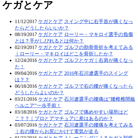
ケガとケア
11/12/2017
ケガとケア
スイング中に右手首が痛くなっ
たらどうしたらいいか？
08/19/2017
ケガとケア
ローリー・マキロイ選手の負傷
とは？手がしびれるとは何か？
02/19/2017
ケガとケア
ゴルフの肋骨骨折を考えてみる
｜ローリー・マキロイはどこを骨折したか？
12/24/2016
ケガとケア
ゴルフとケガ｜右肩が痛くなっ
た！
09/04/2016
ケガとケア
2016年石川遼選手のスイング
は？？
06/18/2016
ケガとケア
ゴルフで右の腰が痛くなったら
どうしたらよいのか？
03/21/2016
ケガとケア
石川遼選手の腰痛は”腰椎椎間板
ヘルニア”一歩手前！
03/18/2016
ケガとケア
ゴルフで痛めやすい場所はど
こ？？｜プロとアマチュアに差はあるのか？
03/07/2016
ケガとケア
石川遼選手の腰痛を考えてみる
｜右の腰からお尻にかけて電気が走る
01/23/2016
ケガとケア
トレーニングによるケガと対処